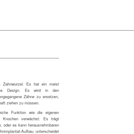
he Zahnwurzel. Es hat ein meist
sches Design. Es wird in den
rengegangene Zähne zu ersetzen,
haft ziehen zu müssen.
eiche Funktion wie die eigenen
m Knochen verwächst: Es trägt
en, oder es kann herausnehmbaren
hnimplantat-Aufbau unterscheidet