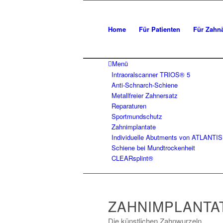
Home
Für Patienten
Für Zahnä
Menü
Intraoralscanner TRIOS® 5
Anti-Schnarch-Schiene
Metallfreier Zahnersatz
Reparaturen
Sportmundschutz
Zahnimplantate
Individuelle Abutments von ATLANTI
Schiene bei Mundtrockenheit
CLEARsplint®
ZAHNIMPLANTA
Die künstlichen Zahnwurzeln.