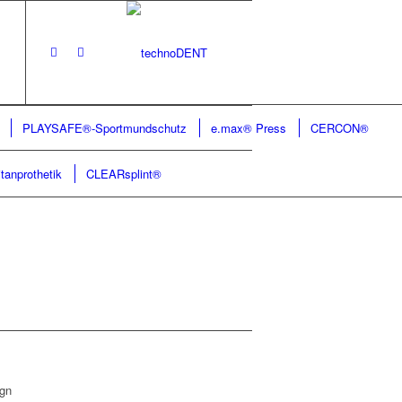
PLAYSAFE®-Sportmundschutz
e.max® Press
CERCON®
itanprothetik
CLEARsplint®