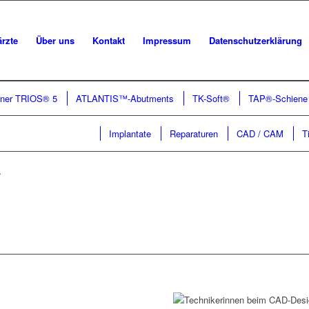
rzte
Über uns
Kontakt
Impressum
Datenschutzerklärung
anner TRIOS® 5
ATLANTIS™-Abutments
TK-Soft®
TAP®-Schiene
Implantate
Reparaturen
CAD / CAM
T
.