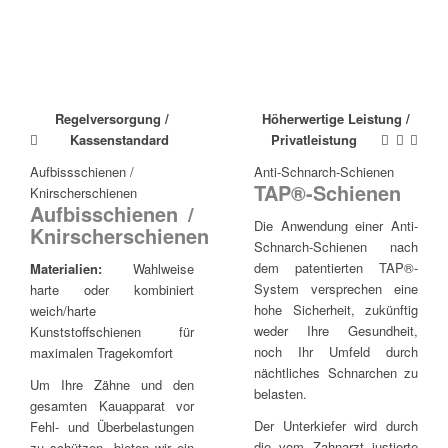
Regelversorgung /
Höherwertige Leistung /
Kassenstandard
Privatleistung
Aufbissschienen /
Anti-Schnarch-Schienen
TAP®-Schienen
Knirscherschienen
Aufbisschienen /
Die Anwendung einer Anti-
Knirscherschienen
Schnarch-Schienen nach
dem patentierten TAP®-
Materialien:
Wahlweise
System versprechen eine
harte oder kombiniert
hohe Sicherheit, zukünftig
weich/harte
weder Ihre Gesundheit,
Kunststoffschienen für
noch Ihr Umfeld durch
maximalen Tragekomfort
nächtliches Schnarchen zu
Um Ihre Zähne und den
belasten.
gesamten Kauapparat vor
Der Unterkiefer wird durch
Fehl- und Überbelastungen
die vom Zahnarzt justierte
zu schützen, bieten wir ein