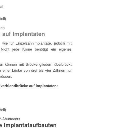
ell)
ten
 auf Implantaten
s wie für Einzelzahnimplantate, jedoch mit
: Nicht jede Krone benötigt ein eigenes
n können mit Brückengliedern überbrückt
n einer Lücke von drei bis vier Zähnen nur
müssen.
lverblendbrücke auf Implantaten:
ell)
™-Abutments
le Implantataufbauten