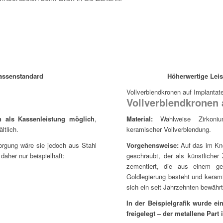
assenstandard
Höherwertige Leis
Vollverblendkronen auf Implantat
Vollverblendkronen 
n als Kassenleistung möglich
,
Material:
Wahlweise Zirkonium
ltlich.
keramischer Vollverblendung.
sorgung wäre sie jedoch aus Stahl
Vorgehensweise:
Auf das im Kno
daher nur beispielhaft:
geschraubt, der als künstlicher
zementiert, die aus einem g
Goldlegierung besteht und keram
sich ein seit Jahrzehnten bewäh
In der Beispielgrafik wurde e
freigelegt – der metallene Part