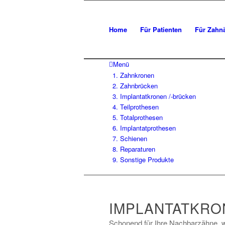
Home
Für Patienten
Für Zahnä
Menü
1. Zahnkronen
2. Zahnbrücken
3. Implantatkronen /-brücken
4. Teilprothesen
5. Totalprothesen
6. Implantatprothesen
7. Schienen
8. Reparaturen
9. Sonstige Produkte
IMPLANTATKRO
Schonend für Ihre Nachbarzähne, wir